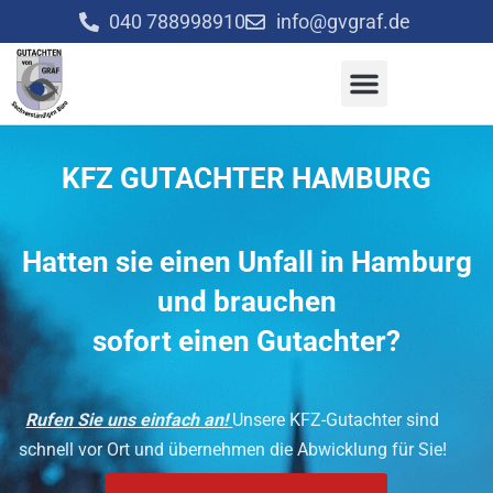
Zum
040 788998910
info@gvgraf.de
Inhalt
springen
KFZ GUTACHTER HAMBURG
Hatten sie einen Unfall in Hamburg
und brauchen
sofort einen Gutachter?
Rufen Sie uns einfach an!
Unsere KFZ-Gutachter sind
schnell vor Ort
und übernehmen die Abwicklung für Sie!