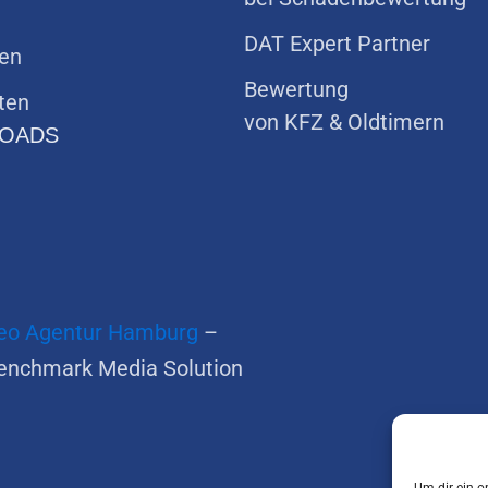
DAT Expert Partner
ten
Bewertung
aten
von KFZ & Oldtimern
OADS
eo Agentur Hamburg
–
enchmark Media Solution