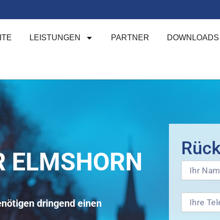
ITE
LEISTUNGEN
PARTNER
DOWNLOADS
Rück
R ELMSHORN
enötigen dringend einen