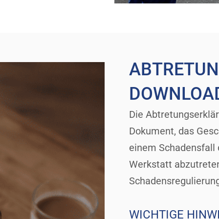
ABTRETU
DOWNLOA
Die Abtretungserklär
Dokument, das Gesch
einem Schadensfall d
Werkstatt abzutreten
Schadensregulierung
WICHTIGE HINW