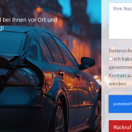
 bei Ihnen vor Ort und
g!
Datenschu
ich hab
genommen.
Kontaktau
werden.
Rückruf