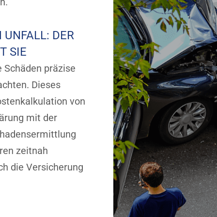
n.
 UNFALL: DER
 SIE
e Schäden präzise
achten. Dieses
ostenkalkulation von
ärung mit der
chadensermittlung
ren zeitnah
ch die Versicherung