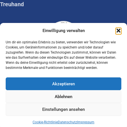
Treuhand
Einwilligung verwalten
Um dir ein optimales Erlebnis zu bieten, verwenden wir Technologien wie
Cookies, um Geräteinformationen zu speichern und/oder darauf
zuzugreifen. Wenn du diesen Technologien zustimmst, können wir Daten
wie das Surfverhalten oder eindeutige IDs auf dieser Website verarbeiten.
Seo Agentur Hamburg
–
Wenn du deine Einwilligung nicht erteilst oder zurückziehst, können
bestimmte Merkmale und Funktionen beeinträchtigt werden.
Benchmark Media Solution
Akzeptieren
COOKIES
IMPRESSUM
DATENSCHUTZ
Ablehnen
F
I
a
n
Einstellungen ansehen
c
s
© 2026 GvG - Gutachten von Graf - KFZ
e
t
Sachverständiger Farmsen Berne.
Cookie-Richtlinie
Datenschutz
Impressum